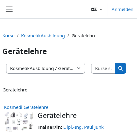
Zum Hauptinhalt
Anmelden
Website-Übersicht
Kurse
KosmetikAusbildung
Gerätelehre
Gerätelehre
Kurse suc
Kursbereiche
Kurse s
Gerätelehre
Kosmedi Gerätelehre
Gerätelehre
Trainer/in:
Dipl.-Ing. Paul Junk